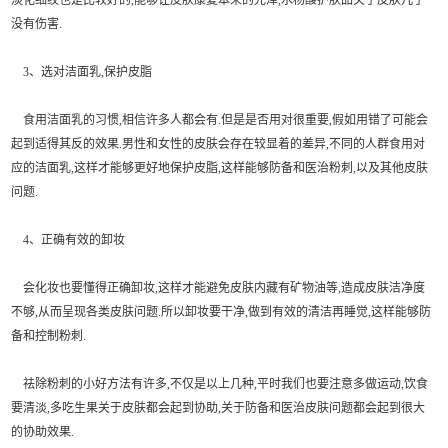
淡化细纹也是比较好的,能够让皮肤康复本来的光泽,水杨酸护肤品关于皮肤几乎
没有伤害.
3、选对洁面乳,保护皮脂
食用洁面乳的习惯,相信许多人都会有.但是是否用对很重要,假如用错了可能会
起到适得其反的效果.男性和女性的皮肤会存在较显着的差异,不同的人群食用对
应的洁面乳,这样才能够更好地保护皮脂,这样能够防备和医治粉刺,以及其他皮肤
问题.
4、正确有效的卸妆
会化妆也要懂得正确卸妆,这样才能避免皮肤内藏有矿物油等,造成皮肤洁净度
不够,从而呈现各类皮肤问题.所以卸妆要干净,做到有效的清洁再睡觉,这样能够防
备和控制粉刺.
祛除粉刺的小好方法有许多,不仅是以上几种,平时我们也要注意多做运动,饮食
要清淡,多吃生果关于皮肤都会起到协助,关于防备和医治皮肤问题都会起到很大
的协助效果.