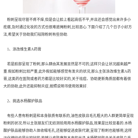
粉刺呈现尽管不疼不痒,但是会让脸上看起高低不平,并且还会感觉出来许多小
疙瘩,及时通过化妆的方式也很难遮掩粉刺,比较恶心.下面介绍了几个日子小好方
法,希望关于协助我们祛除粉刺有些协助.
1、涂改维生素A药膏
若是脸部呈现了粉刺,那么肆由其发展显然是不可的,这样只会让状况越来越严
重.假如粉刺比较严重,此外假如能够感觉有发炎的状况,那么主张涂改维生素A药
膏,这类药在医院或者药方都是比较好买的,关于祛痘、协助更新角质层都有着很
大的协助,此外还能抑制炎症,按照说明书使用效果好.
2、挑选水杨酸护肤品
有些人患有粉刺是和本身肤质有联系的,油性皮肤且毛孔粗大的人群更简单呈现
粉刺的状况.所以主张朋友们无妨测验用用水杨酸护肤品,效果是比较显着的.水杨
酸护肤品能够协助人体收缩毛孔,还能够促进皮肤代谢,呈现了粉刺也能够用,这样