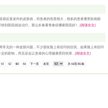
种容易反复发作的皮肤病，对患者的危害很大，很多的患者遭受疾病困
快到医院就诊治疗。那么长春看青春痘哪家医院好?...
[阅读全文]
能再常见的一种皮肤问题，不少朋友脸上有痘印的症状。如果脸上有痘印
定的影响，而且还会让患者的心理健康受到伤害...
[阅读全文]
61
62
63
64
下一页
末页
共
64
页
382
条