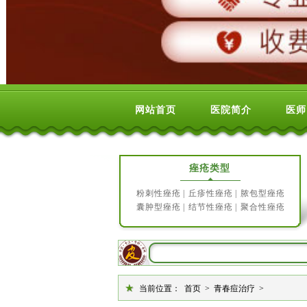
网站首页
医院简介
医师
痤疮类型
粉刺性痤疮
|
丘疹性痤疮
|
脓包型痤疮
囊肿型痤疮
|
结节性痤疮
|
聚合性痤疮
当前位置：
首页
>
青春痘治疗
>