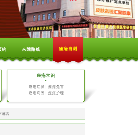
痤疮自测
预约
来院路线
痤疮常识
痤疮症状
|
痤疮危害
痤疮病因
|
痤疮护理
痘危害