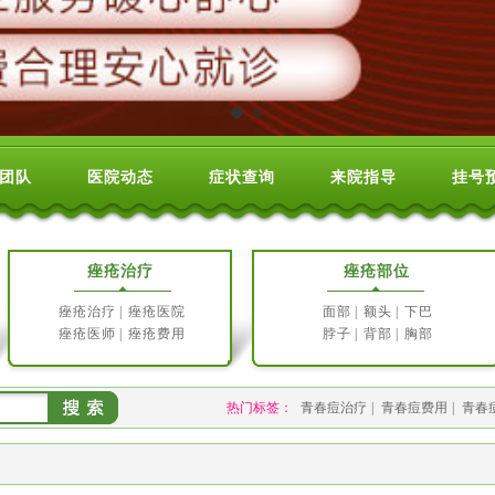
团队
医院动态
症状查询
来院指导
挂号
痤疮治疗
痤疮部位
痤疮治疗
|
痤疮医院
面部
|
额头
|
下巴
痤疮医师
|
痤疮费用
脖子
|
背部
|
胸部
热门标签：
青春痘治疗
|
青春痘费用
|
青春