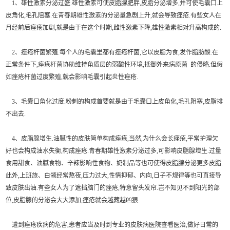
1、雄性激素分泌过盛.雄性激素可使皮脂腺肥胖,皮脂分泌增多,并可使毛囊口上
皮角化,毛孔阻塞.在青春期雄性激素的分泌量急剧上升,就会导致痤疮.有些女人在
月经前后痤疮加剧,就是由于在这个时期,雌性激素下降,雄性激素相对升高构成的.
2、痤疮杆菌繁殖.每个人的毛囊里都有痤疮杆菌,它以皮脂为食,发作脂肪酸.在
正常条件下,痤疮杆菌协助维持角质层的弱酸性环境,抵御外来病原菌 的侵略.但假
如痤疮杆菌过度繁殖,就会影响毛囊引起炎性痤疮.
3、毛囊口角化过度.粉刺的构成首要就是由于毛囊口上皮角化,毛孔阻塞,皮脂排
不出去.
4、皮脂腺增生.油腻性的皮肤简单构成痤疮,当然,为什么会长痤疮,平常护理欠
好也会构成油水失衡,构成痤疮.青春期雄性激素分泌过多,可影响皮脂腺增生.过量
食用甜食、油腻食物、辛辣影响性食物、奶制品等也可使得皮脂腺分泌更多皮脂.
此外,上班族、白领经常熬夜,压力过大,性情抑郁、内向,日子不规律等也可直接导
致皮肤出油.有些女人为了遮挡脑门的痤疮,特意留头发帘.岂不知见不到阳光的部
位,皮脂腺的分泌会大大添加,痤疮就会越藏越凶狠.
遭到痤疮疾病的危害,患者应当及时到专业的皮肤病医院查看医治,做好日常的