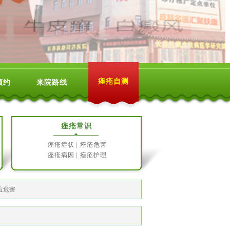
痤疮自测
预约
来院路线
痤疮常识
痤疮症状
|
痤疮危害
痤疮病因
|
痤疮护理
痘危害