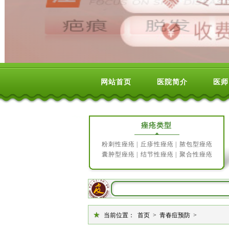
网站首页
医院简介
医师
痤疮类型
粉刺性痤疮
|
丘疹性痤疮
|
脓包型痤疮
囊肿型痤疮
|
结节性痤疮
|
聚合性痤疮
当前位置：
首页
>
青春痘预防
>