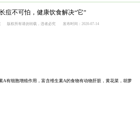
长痘不可怕，健康饮食解决“它”
院
版权所有请勿转载，违者必究
发布时间：2020-07-14
A有细胞增殖作用，富含维生素A的食物有动物肝脏，黄花菜，胡萝