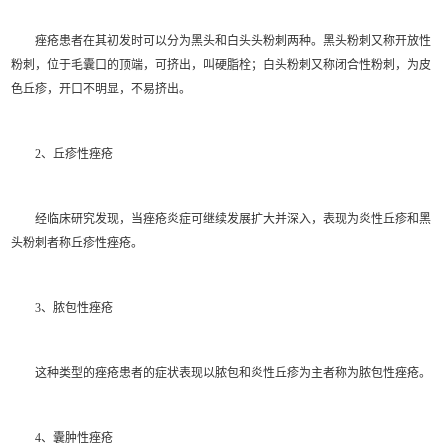
痤疮患者在其初发时可以分为黑头和白头头粉刺两种。黑头粉刺又称开放性
粉刺，位于毛囊口的顶端，可挤出，叫硬脂栓；白头粉刺又称闭合性粉刺，为皮
色丘疹，开口不明显，不易挤出。
2、丘疹性痤疮
经临床研究发现，当痤疮炎症可继续发展扩大并深入，表现为炎性丘疹和黑
头粉刺者称丘疹性痤疮。
3、脓包性痤疮
这种类型的痤疮患者的症状表现以脓包和炎性丘疹为主者称为脓包性痤疮。
4、囊肿性痤疮