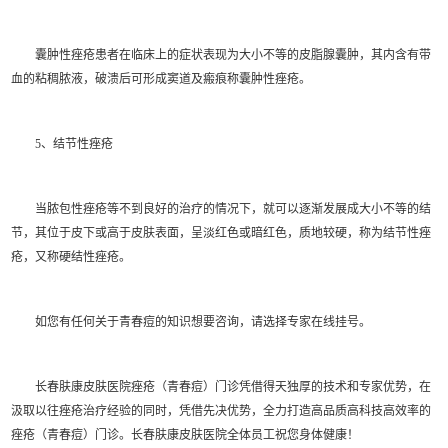
囊肿性痤疮患者在临床上的症状表现为大小不等的皮脂腺囊肿，其内含有带
血的粘稠脓液，破溃后可形成窦道及瘢痕称囊肿性痤疮。
5、结节性痤疮
当脓包性痤疮等不到良好的治疗的情况下，就可以逐渐发展成大小不等的结
节，其位于皮下或高于皮肤表面，呈淡红色或暗红色，质地较硬，称为结节性痤
疮，又称硬结性痤疮。
如您有任何关于青春痘的知识想要咨询，请选择专家在线挂号。
长春肤康皮肤医院痤疮（青春痘）门诊凭借得天独厚的技术和专家优势，在
汲取以往痤疮治疗经验的同时，凭借先决优势，全力打造高品质高科技高效率的
痤疮（青春痘）门诊。长春肤康皮肤医院全体员工祝您身体健康！