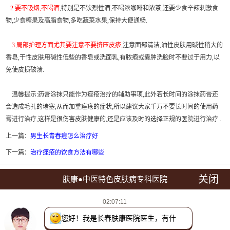
2.要不吸烟,不喝酒
,特别是不饮烈性酒,不喝浓咖啡和浓茶,还要少食辛辣刺激食
物,少食糖果及高脂食物,多吃蔬菜水果,保持大便通畅.
3.局部护理方面尤其要注意不要挤压皮疹,
注意面部清洁,油性皮肤用碱性稍大的
香皂,干性皮肤用碱性低些的香皂或洗面乳,有脓疱或囊肿洗脸时不要过于用力,以
免使皮损破溃.
温馨提示:药膏涂抹只能作为痤疮治疗的辅助事项,此外若长时间的涂抹药膏还
会造成毛孔的堵塞,从而加重痤疮的症状,所以建议大家千万不要长时间的使用药
膏进行治疗,这样是很伤害皮肤健康的,还是应该及时的选择正规的医院进行治疗 .
上一篇：
男生长青春痘怎么治疗好
下一篇：
治疗痤疮的饮食方法有哪些
关闭
肤康●中医特色皮肤病专科医院
点击拨打预约电话：0431-88598120
02:07:11
医院地址：长春市朝阳区西安大路1566号(西安大路与建设街交汇处)
您好！我是长春肤康医院医生，有什么
接诊时间:8:00--17:00 节假日不休息
可