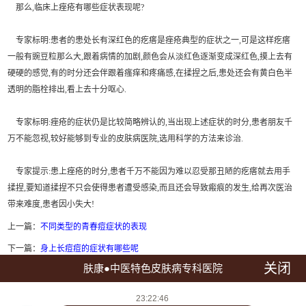
那么,临床上痤疮有哪些症状表现呢?
专家标明:患者的患处长有深红色的疙瘩是痤疮典型的症状之一,可是这样疙瘩
一般有豌豆粒那么大,跟着病情的加剧,颜色会从淡红色逐渐变成深红色,摸上去有
硬硬的感觉,有的时分还会伴跟着瘙痒和疼痛感,在揉捏之后,患处还会有黄白色半
透明的脂栓排出,看上去十分呕心.
专家标明:痤疮的症状仍是比较简略辨认的,当出现上述症状的时分,患者朋友千
万不能忽视,较好能够到专业的皮肤病医院,选用科学的方法来诊治.
专家提示:患上痤疮的时分,患者千万不能因为难以忍受那丑陋的疙瘩就去用手
揉捏,要知道揉捏不只会使得患者遭受感染,而且还会导致瘢痕的发生,给再次医治
带来难度,患者因小失大!
上一篇：
不同类型的青春痘症状的表现
下一篇：
身上长痘痘的症状有哪些呢
关闭
肤康●中医特色皮肤病专科医院
点击拨打预约电话：0431-88598120
23:22:46