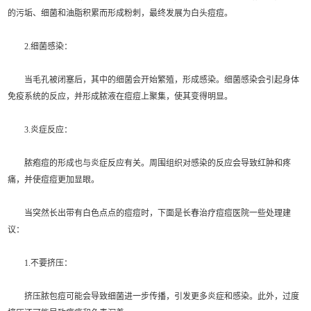
的污垢、细菌和油脂积累而形成粉刺，最终发展为白头痘痘。
2.细菌感染：
当毛孔被闭塞后，其中的细菌会开始繁殖，形成感染。细菌感染会引起身体
免疫系统的反应，并形成脓液在痘痘上聚集，使其变得明显。
3.炎症反应：
脓疱痘的形成也与炎症反应有关。周围组织对感染的反应会导致红肿和疼
痛，并使痘痘更加显眼。
当突然长出带有白色点点的痘痘时，下面是长春治疗痘痘医院一些处理建
议：
1.不要挤压：
挤压脓包痘可能会导致细菌进一步传播，引发更多炎症和感染。此外，过度