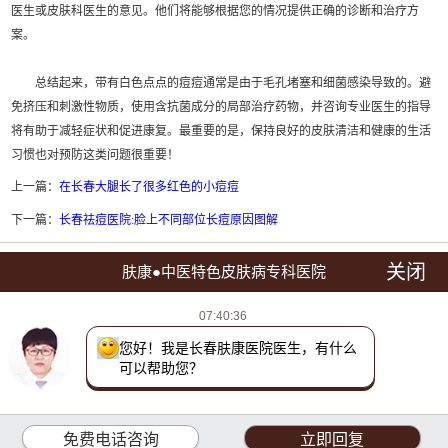
医生或皮肤科医生的意见。他们将能够根据您的情况提供正确的诊断和治疗方
案。
总结起来，带有白色点点的痘痘通常是由于毛孔堵塞和细菌感染导致的。避
免挤压和刺激性物质，使用含抗菌成分的局部治疗药物，并咨询专业医生的指导
将有助于减轻症状和促进康复。最重要的是，保持良好的皮肤清洁和健康的生活
习惯也对预防这类问题很重要！
上一篇：
在长春大腿长了很多红色的小痘痘
下一篇：
长春祛痘医院:脸上不同部位长痘原因图解
关闭
肤康●中医特色皮肤病专科医院
点击拨打预约电话：0431-88598120
07:40:36
医院地址：长春市朝阳区西安大路1566号(西安大路与建设街交汇处)
您好！我是长春肤康医院医生，有什么
接诊时间:8:00--17:00 节假日不休息
可以帮助您？
吉ICP备16002784号-4
xml地图
免费电话咨询
立即回复